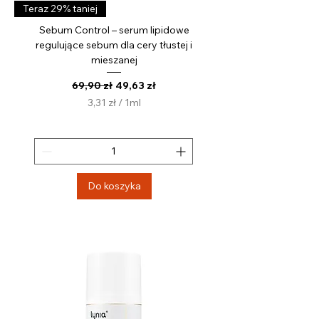
Teraz 29% taniej
Sebum Control – serum lipidowe
regulujące sebum dla cery tłustej i
mieszanej
Regularna cena
Cena rabatowa
69,90 zł
49,63 zł
3,31 zł
/
1ml
3
,
3
1
z
Do koszyka
ł
z
a
1
M
i
l
i
l