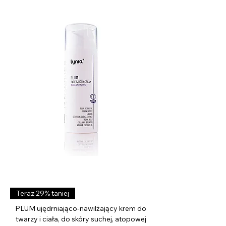
z
ł
z
a
1
M
i
l
i
l
i
t
r
Teraz 29% taniej
PLUM ujędrniająco-nawilżający krem do
twarzy i ciała, do skóry suchej, atopowej