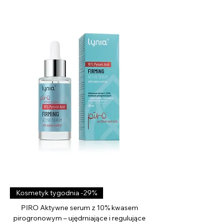
z
a
1
M
i
l
i
l
i
t
r
Kosmetyk tygodnia -29%
PIRO Aktywne serum z 10% kwasem
pirogronowym – ujędrniające i regulujące