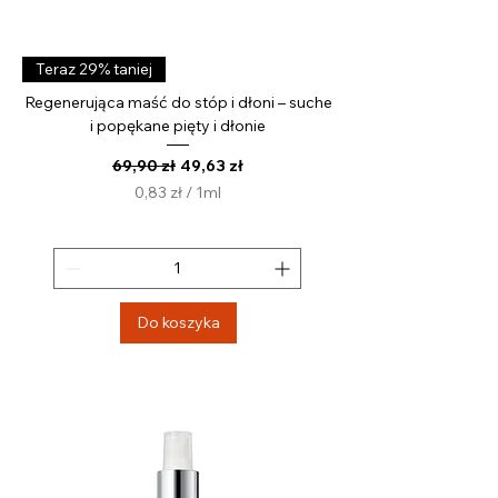
Teraz 29% taniej
Regenerująca maść do stóp i dłoni – suche
i popękane pięty i dłonie
Regularna cena
Cena rabatowa
69,90 zł
49,63 zł
0,83 zł
/
1ml
0
,
8
3
z
Do koszyka
ł
z
a
1
M
i
l
i