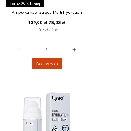
Teraz 29% taniej
Ampułka nawilżająca Multi Hydration
Regularna cena
Cena rabatowa
109,90 zł
78,03 zł
2,60 zł
/
1ml
2
,
6
0
z
Do koszyka
ł
z
a
1
M
i
l
i
l
i
t
r