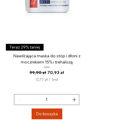
Teraz 29% taniej
Nawilżająca maska do stóp i dłoni z
mocznikiem 15% i trehalozą
Regularna cena
Cena rabatowa
99,90 zł
70,93 zł
0,71 zł
/
1ml
0
,
7
1
z
Do koszyka
ł
z
a