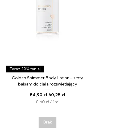
i
t
r
Teraz 29% taniej
Golden Shimmer Body Lotion – złoty
balsam do ciała rozświetlający
Regularna cena
Cena rabatowa
84,90 zł
60,28 zł
0,60 zł
/
1ml
0
,
6
Brak
0