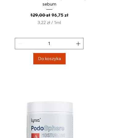
sebum
Regularna cena
Cena rabatowa
129,00 zł
96,75 zł
3,22 zł
/
1ml
3
,
2
2
z
Do koszyka
ł
z
a
1
M
i
l
i
l
i
t
r