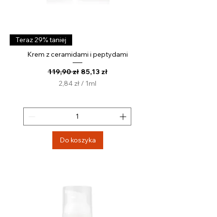
Teraz 29% taniej
Krem z ceramidami i peptydami
Regularna cena
Cena rabatowa
119,90 zł
85,13 zł
2,84 zł
/
1ml
2
,
8
4
z
Do koszyka
ł
z
a
1
M
i
l
i