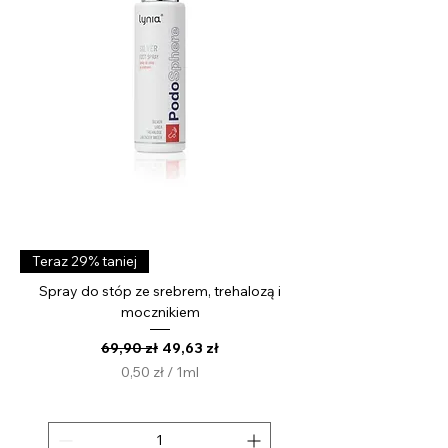
l
i
t
r
Teraz 29% taniej
Spray do stóp ze srebrem, trehalozą i
mocznikiem
Regularna cena
Cena rabatowa
69,90 zł
49,63 zł
0,50 zł
/
1ml
0
,
5
0