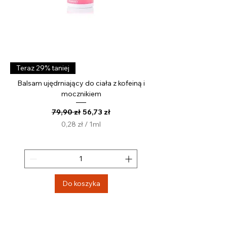
Teraz 29% taniej
Balsam ujędrniający do ciała z kofeiną i
mocznikiem
Regularna cena
Cena rabatowa
79,90 zł
56,73 zł
0,28 zł
/
1ml
0
,
2
8
z
Do koszyka
ł
z
a
1