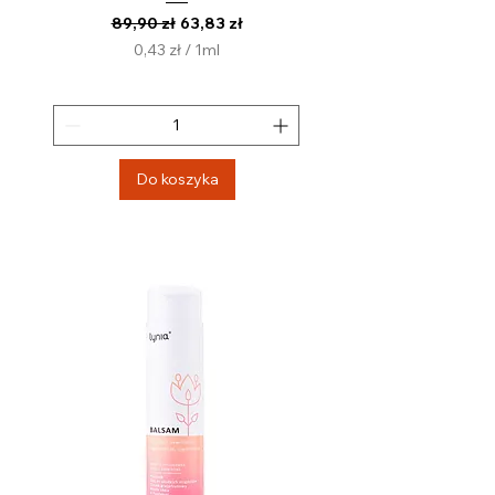
Regularna cena
Cena rabatowa
89,90 zł
63,83 zł
0,43 zł
/
1ml
0
,
4
3
z
Do koszyka
ł
z
a
1
M
i
l
i
l
i
t
r