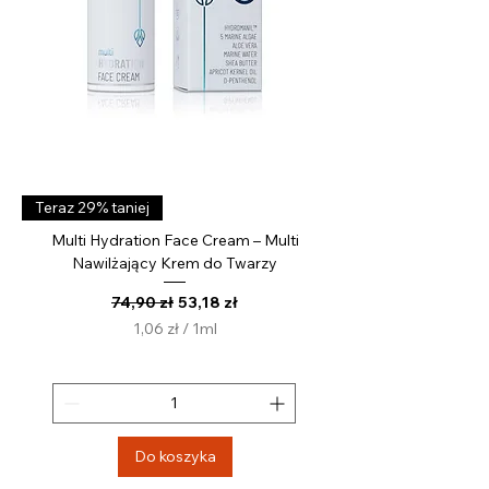
Teraz 29% taniej
Multi Hydration Face Cream – Multi
Nawilżający Krem do Twarzy
Regularna cena
Cena rabatowa
74,90 zł
53,18 zł
1,06 zł
/
1ml
1
,
0
6
z
Do koszyka
ł