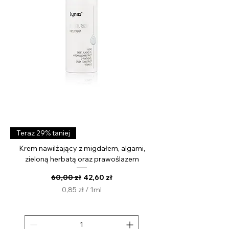
l
i
t
r
Teraz 29% taniej
Krem nawilżający z migdałem, algami,
zieloną herbatą oraz prawoślazem
Regularna cena
Cena rabatowa
60,00 zł
42,60 zł
0,85 zł
/
1ml
0
,
8
5