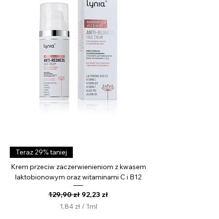
r
a
m
Teraz 29% taniej
Krem przeciw zaczerwienieniom z kwasem
laktobionowym oraz witaminami C i B12
Regularna cena
Cena rabatowa
129,90 zł
92,23 zł
1,84 zł
/
1ml
1