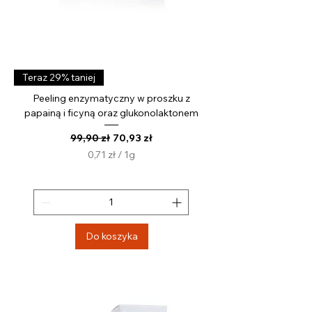
Teraz 29% taniej
Peeling enzymatyczny w proszku z
papainą i ficyną oraz glukonolaktonem
Regularna cena
Cena rabatowa
99,90 zł
70,93 zł
0,71 zł
/
1g
0
,
7
1
z
Do koszyka
ł
z
a
1
G