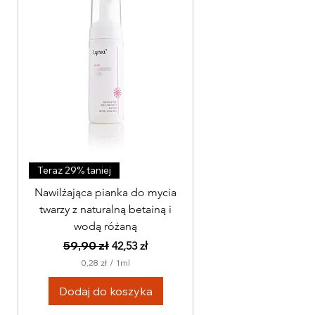
Teraz 29% taniej
Nawilżająca pianka do mycia
twarzy z naturalną betainą i
wodą różaną
Regularna cena
59,90 zł
Cena rabatowa
42,53 zł
0,28 zł
/
1ml
0
,
Dodaj do koszyka
2
8