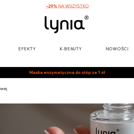
–29%
NA WSZYSTKO
EFEKTY
K-BEAUTY
NOWOŚCI
Maska enzymatyczna do stóp za 1 zł
iwej