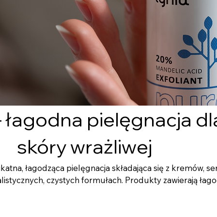
– łagodna pielęgnacja dl
skóry wrażliwej
ikatna, łagodząca pielęgnacja składająca się z kremów, se
alistycznych, czystych formułach. Produkty zawierają łag
nawilżają, koją i odbudowują barierę ochronną skóry wrażli
nień. Pure to bezpieczna codzienna linia dla skóry delika
 dermatologicznie, bez zbędnych substancji zapachowych