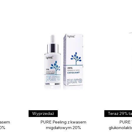
drażniących.
Podgląd
Wyprzedaż
Teraz 29% ta
wasem
PURE Peeling z kwasem
PURE T
10%
migdałowym 20%
glukonolakt