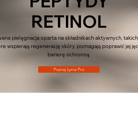
PEPTYDY
RETINOL
ana pielęgnacja oparta na składnikach aktywnych, takich
które wspierają regenerację skóry, pomagają poprawić jej j
barierę ochronną.
Poznaj Lynia Pro