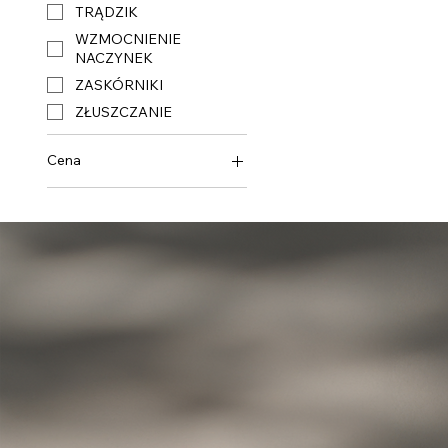
TRĄDZIK
WZMOCNIENIE
NACZYNEK
ZASKÓRNIKI
ZŁUSZCZANIE
Cena
37 zł
52 zł