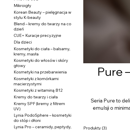
Mikroigły
Korean Beauty – pielęgnacja w
stylu K-beauty
Blend – kremy do twarzy na co
dzień
CUE+ Kuracje precyzyjne
Dla dzieci
Kosmetyki do ciała – balsamy,
kremy, masła
Kosmetyki do włosów i skóry
głowy
Pure 
Kosmetyki na przebarwienia
Kosmetyki z komórkami
macierzystymi
Kosmetyki z witaminą B12
Kremy do twarzy i ciała
Seria Pure to del
Kremy SPF (kremy z filtrem
emulsji o minim
UV)
składniki, które 
Lynia PodoSphere – kosmetyki
do stóp i dłoni
skłonnej do podraż
Lynia Pro – ceramidy, peptydy,
Produkty (3)
przetestowana