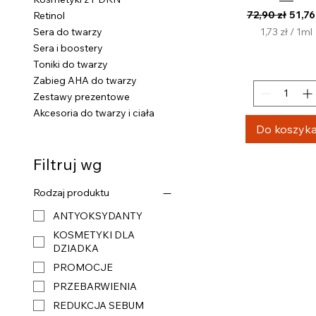
Regularna ce
Cena
72,90 zł
51,76
Retinol
1,73 zł
/
1ml
Sera do twarzy
1
Sera i boostery
,
Toniki do twarzy
7
Zabieg AHA do twarzy
3
Zestawy prezentowe
z
Akcesoria do twarzy i ciała
ł
Do koszyk
z
a
Filtruj wg
1
M
i
Rodzaj produktu
l
ANTYOKSYDANTY
i
l
KOSMETYKI DLA
i
DZIADKA
t
PROMOCJE
r
PRZEBARWIENIA
REDUKCJA SEBUM