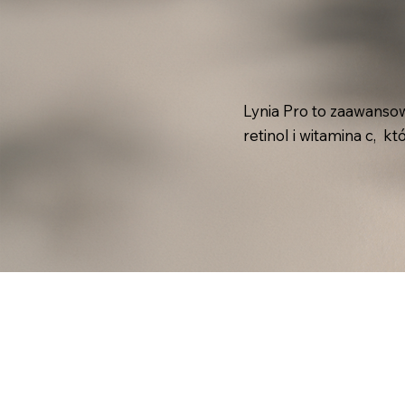
Lynia Pro to zaawansow
retinol i witamina c, 