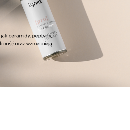
 jak ceramidy, peptydy,
ędrność oraz wzmacniają