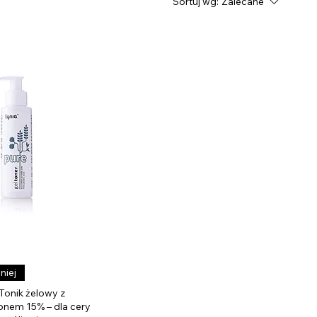
Sortuj wg:
Zalecane
Podgląd
niej
onik żelowy z
onem 15% – dla cery