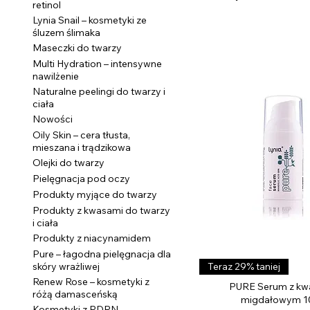
retinol
Lynia Snail – kosmetyki ze
śluzem ślimaka
Maseczki do twarzy
Multi Hydration – intensywne
nawilżenie
Naturalne peelingi do twarzy i
ciała
Nowości
Oily Skin – cera tłusta,
mieszana i trądzikowa
Olejki do twarzy
Pielęgnacja pod oczy
Produkty myjące do twarzy
Produkty z kwasami do twarzy
i ciała
Produkty z niacynamidem
Pure – łagodna pielęgnacja dla
Podgląd
skóry wrażliwej
Teraz 29% taniej
Renew Rose – kosmetyki z
PURE Serum z k
różą damasceńską
migdałowym 
Kosmetyki z PDRN