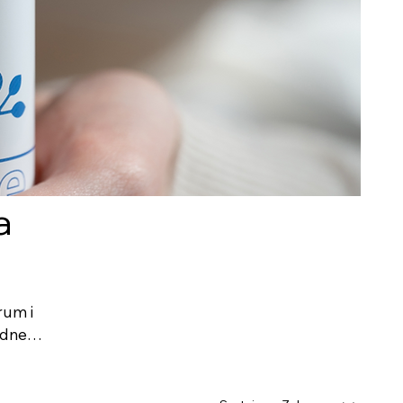
a
rum i
odne
wej i
tnej –
 i