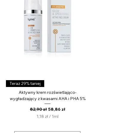
i
l
i
t
r
Teraz 29% taniej
Aktywny krem rozświetlająco-
wygładzający z kwasami AHA i PHA 5%
Regularna cena
Cena rabatowa
82,90 zł
58,86 zł
1,18 zł
/
1ml
1
,