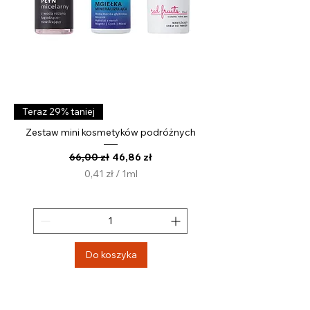
Teraz 29% taniej
Zestaw mini kosmetyków podróżnych
Regularna cena
Cena rabatowa
66,00 zł
46,86 zł
0,41 zł
/
1ml
0
,
4
1
z
Do koszyka
ł
z
a
1