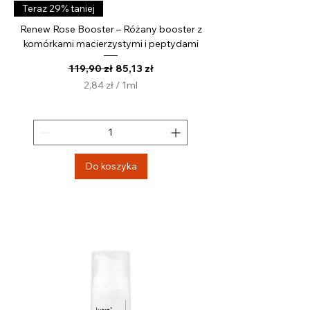
Teraz 29% taniej
Renew Rose Booster – Różany booster z
komórkami macierzystymi i peptydami
Regularna cena
Cena rabatowa
119,90 zł
85,13 zł
2,84 zł
/
1ml
2
,
8
4
z
Do koszyka
ł
z
a
1
M
i
l
i
l
i
t