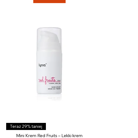
ł
z
a
1
M
i
l
i
l
i
t
r
Teraz 29% taniej
Mini Krem Red Fruits – Lekki krem