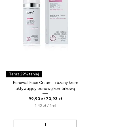
l
i
t
r
Teraz 29% taniej
Renewal Face Cream – różany krem
aktywujący odnowę komórkową
Regularna cena
Cena rabatowa
99,90 zł
70,93 zł
1,42 zł
/
1ml
1
,
4
2