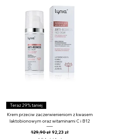
M
i
l
i
l
i
t
r
Teraz 29% taniej
Krem przeciw zaczerwienieniom z kwasem
laktobionowym oraz witaminami C i B12
Regularna cena
Cena rabatowa
129,90 zł
92,23 zł