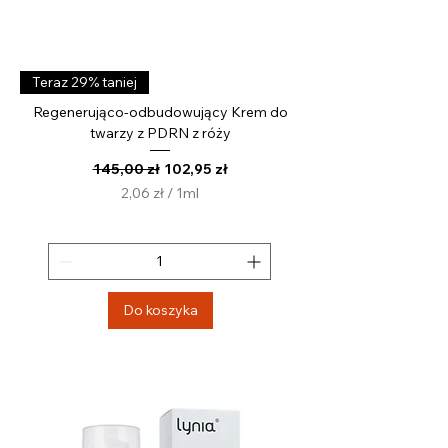
Teraz 29% taniej
Regenerująco-odbudowujący Krem do
twarzy z PDRN z róży
Regularna cena
Cena rabatowa
145,00 zł
102,95 zł
2,06 zł
/
1ml
2
,
0
6
z
Do koszyka
ł
z
a
1
M
i
l