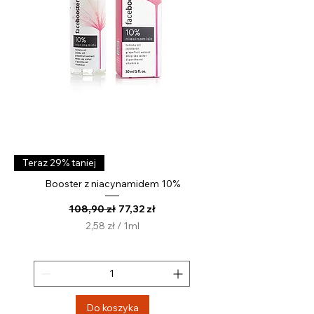
t
r
Teraz 29% taniej
Booster z niacynamidem 10%
Regularna cena
Cena rabatowa
108,90 zł
77,32 zł
2,58 zł
/
1ml
2
,
5
8
z
Do koszyka