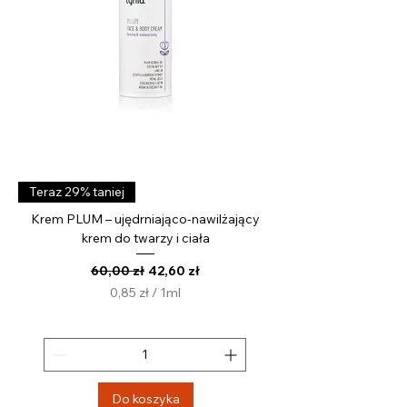
r
Teraz 29% taniej
Krem PLUM – ujędrniająco-nawilżający
krem do twarzy i ciała
Regularna cena
Cena rabatowa
60,00 zł
42,60 zł
0,85 zł
/
1ml
0
,
8
5
z
Do koszyka