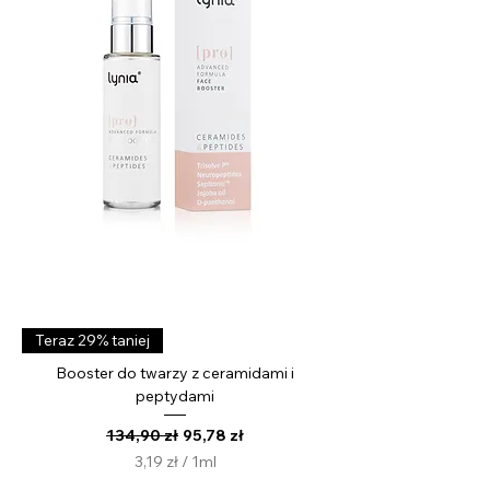
i
l
i
l
i
t
r
Teraz 29% taniej
Booster do twarzy z ceramidami i
peptydami
Regularna cena
Cena rabatowa
134,90 zł
95,78 zł
3,19 zł
/
1ml
3