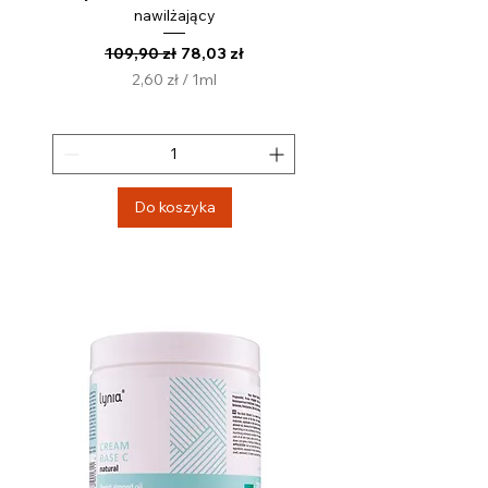
nawilżający
Regularna cena
Cena rabatowa
109,90 zł
78,03 zł
2,60 zł
/
1ml
2
,
6
0
z
Do koszyka
ł
z
a
1
M
i
l
i
l
i
t
r