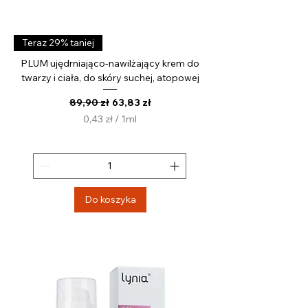
Teraz 29% taniej
PLUM ujędrniająco-nawilżający krem do
twarzy i ciała, do skóry suchej, atopowej
Regularna cena
Cena rabatowa
89,90 zł
63,83 zł
0,43 zł
/
1ml
0
,
4
3
z
Do koszyka
ł
z
a
1
M
i
l
i