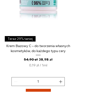
Teraz 29% taniej
Krem Bazowy C – do tworzenia własnych
kosmetyków, do każdego typu cery
Regularna cena
Cena rabatowa
54,90 zł
38,98 zł
0,19 zł
/
1ml
0
,
1
9
z
Do koszyka
ł
z
a