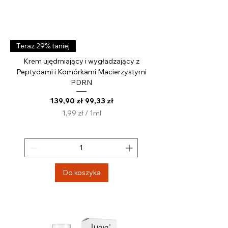
Teraz 29% taniej
Krem ujędrniający i wygładzający z
Peptydami i Komórkami Macierzystymi
PDRN
Regularna cena
Cena rabatowa
139,90 zł
99,33 zł
1,99 zł
/
1ml
1
,
9
9
z
Do koszyka
ł
z
a
1
M