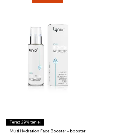
ł
z
a
1
M
i
l
i
l
i
t
r
Teraz 29% taniej
Multi Hydration Face Booster – booster