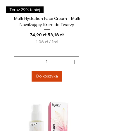
Teraz 29% taniej
Multi Hydration Face Cream – Multi
Nawilżający Krem do Twarzy
Regularna cena
Cena rabatowa
74,90 zł
53,18 zł
1,06 zł
/
1ml
1
,
0
6
z
Do koszyka
ł
z
a
1
M
i
l
i
l
i