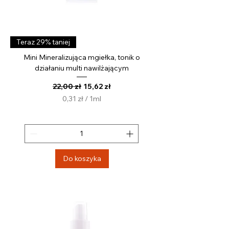
Teraz 29% taniej
Mini Mineralizująca mgiełka, tonik o
działaniu multi nawilżającym
Regularna cena
Cena rabatowa
22,00 zł
15,62 zł
0,31 zł
/
1ml
0
,
3
1
z
Do koszyka
ł
z
a
1
M
i
l