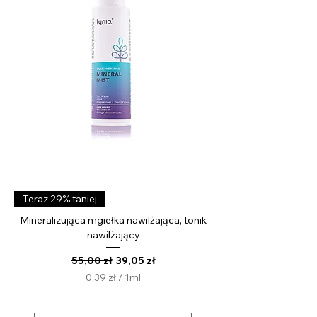
i
l
i
t
r
Teraz 29% taniej
Mineralizująca mgiełka nawilżająca, tonik
nawilżający
Regularna cena
Cena rabatowa
55,00 zł
39,05 zł
0,39 zł
/
1ml
0
,