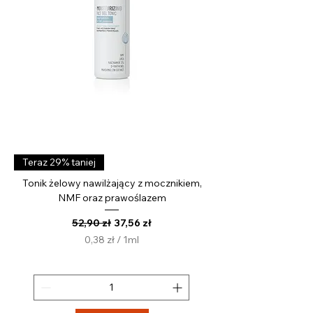
t
r
Teraz 29% taniej
Tonik żelowy nawilżający z mocznikiem,
NMF oraz prawoślazem
Regularna cena
Cena rabatowa
52,90 zł
37,56 zł
0,38 zł
/
1ml
0
,
3
8