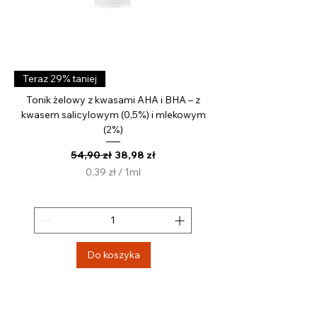
Teraz 29% taniej
Tonik żelowy z kwasami AHA i BHA – z
kwasem salicylowym (0,5%) i mlekowym
(2%)
Regularna cena
Cena rabatowa
54,90 zł
38,98 zł
0,39 zł
/
1ml
0
,
3
9
z
Do koszyka
ł
z
a
1