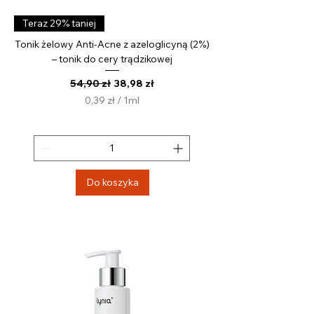
Teraz 29% taniej
Tonik żelowy Anti-Acne z azeloglicyną (2%)
– tonik do cery trądzikowej
Regularna cena
Cena rabatowa
54,90 zł
38,98 zł
0,39 zł
/
1ml
0
,
3
9
z
Do koszyka
ł
z
a
1
M
i
l
i
l
i