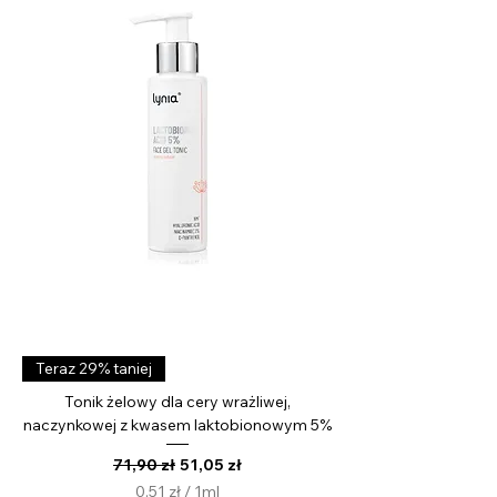
M
i
l
i
l
i
t
r
Teraz 29% taniej
Tonik żelowy dla cery wrażliwej,
naczynkowej z kwasem laktobionowym 5%
Regularna cena
Cena rabatowa
71,90 zł
51,05 zł
0,51 zł
/
1ml