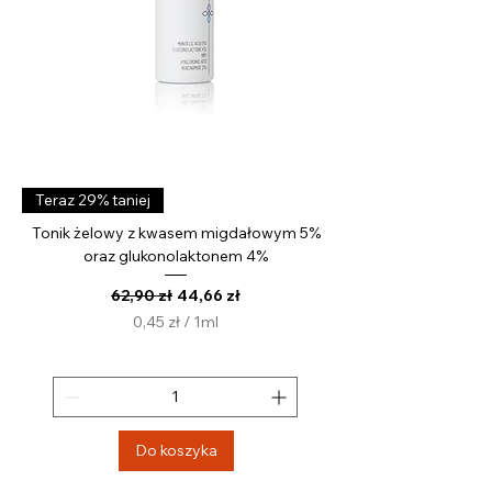
Teraz 29% taniej
Tonik żelowy z kwasem migdałowym 5%
oraz glukonolaktonem 4%
Regularna cena
Cena rabatowa
62,90 zł
44,66 zł
0,45 zł
/
1ml
0
,
4
5
z
Do koszyka
ł
z