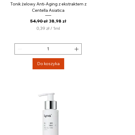
Tonik żelowy Anti-Aging z ekstraktem z
Centella Asiatica
Regularna cena
Cena rabatowa
54,90 zł
38,98 zł
0,39 zł
/
1ml
0
,
3
9
z
Do koszyka
ł
z
a
1
M
i
l
i
l
i
t
r