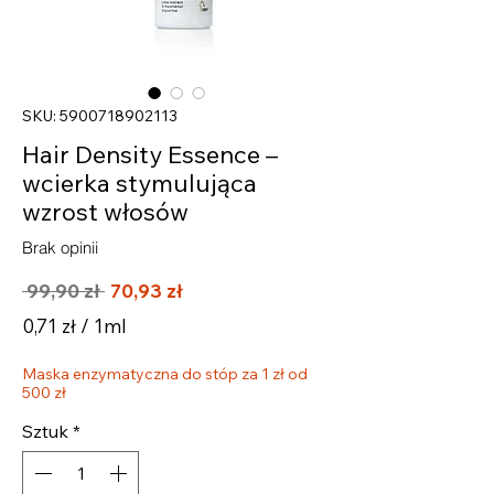
SKU: 5900718902113
Hair Density Essence –
wcierka stymulująca
wzrost włosów
Brak opinii
Regularna
Cena
 99,90 zł 
70,93 zł
cena
Rabatowa
0,71 zł
/
1ml
0,71 zł
Maska enzymatyczna do stóp za 1 zł od
za
500 zł
1
Mililitrów
Sztuk
*