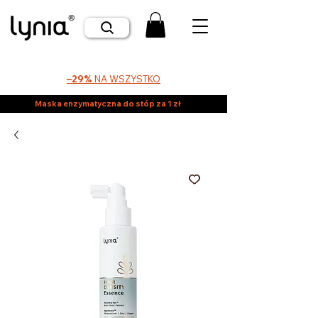
–29%
NA WSZYSTKO
Maska enzymatyczna do stóp za 1 zł