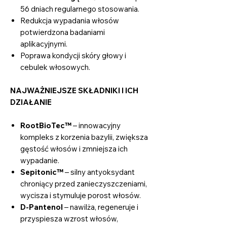
56 dniach regularnego stosowania.
Redukcja wypadania włosów
potwierdzona badaniami
aplikacyjnymi.
Poprawa kondycji skóry głowy i
cebulek włosowych.
NAJWAŻNIEJSZE SKŁADNIKI I ICH
DZIAŁANIE
RootBioTec™
– innowacyjny
kompleks z korzenia bazylii, zwiększa
gęstość włosów i zmniejsza ich
wypadanie.
Sepitonic™
– silny antyoksydant
chroniący przed zanieczyszczeniami,
wycisza i stymuluje porost włosów.
D-Pantenol
– nawilża, regeneruje i
przyspiesza wzrost włosów,