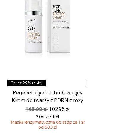
Teraz 29% taniej
Teraz 29% taniej
Regenerująco-odbudowujący
Aktywny krem roz
Krem do twarzy z PDRN z róży
wygładzający z k
Regularna cena
Cena rabatowa
145,00 zł
102,95 zł
2,06 zł
/
1ml
Maska enzymatyczna do stóp za 1 zł
2
od 500 zł
,
Maska enzymatyczna 