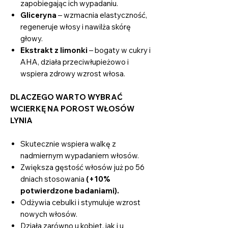
zapobiegając ich wypadaniu.
Gliceryna
– wzmacnia elastyczność,
regeneruje włosy i nawilża skórę
głowy.
Ekstrakt z limonki
– bogaty w cukry i
AHA, działa przeciwłupieżowo i
wspiera zdrowy wzrost włosa.
DLACZEGO WARTO WYBRAĆ
WCIERKĘ NA POROST WŁOSÓW
LYNIA
Skutecznie wspiera walkę z
nadmiernym wypadaniem włosów.
Zwiększa gęstość włosów już po 56
dniach stosowania
(+10%
potwierdzone badaniami).
Odżywia cebulki i stymuluje wzrost
nowych włosów.
Działa zarówno u kobiet, jak i u