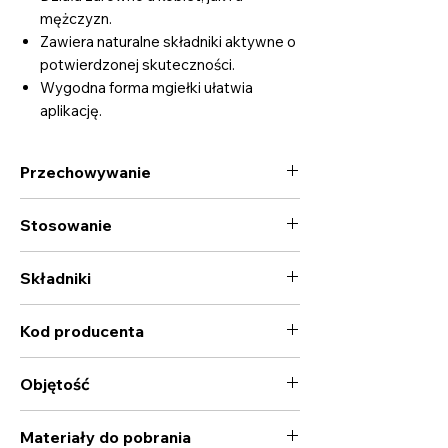
mężczyzn.
Zawiera naturalne składniki aktywne o
potwierdzonej skuteczności.
Wygodna forma mgiełki ułatwia
aplikację.
Przechowywanie
W temperaturze do 21°C.
Stosowanie
Aplikować raz dziennie na skórę głowy.
Składniki
Stosować bezpośrednio po umyciu na
wilgotne włosy. Nie spłukiwać.
Aqua, Propanediol, Ocimum Basilicum
Kod producenta
Hairy Root Culture Extract, Citrus
Aurantifolia Fruit Extract, Magnesium
KG-00118100
Aspartate, Zinc Gluconate, Cooper
Objętość
Gluconate, Panthenol, Calcium Gluconate,
Gluconolactone, Pentylene Glycol,
100ml
Materiały do pobrania
Glycerin, Sodium Benzoate, Potassium