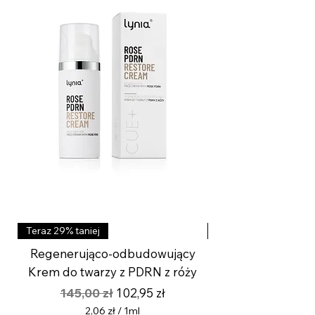
Teraz 29% taniej
Teraz 29% taniej
Regenerująco-odbudowujący
Aktywny krem roz
Krem do twarzy z PDRN z róży
wygładzający z k
Regularna cena
Cena rabatowa
145,00 zł
102,95 zł
2,06 zł
/
1ml