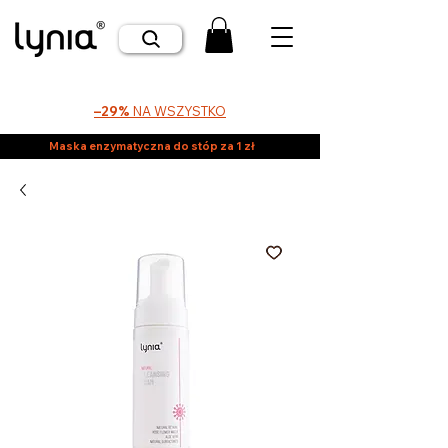
–29%
NA WSZYSTKO
Maska enzymatyczna do stóp za 1 zł