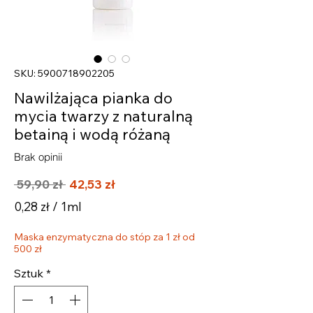
SKU: 5900718902205
Nawilżająca pianka do
mycia twarzy z naturalną
betainą i wodą różaną
Brak opinii
Regularna
Cena
 59,90 zł 
42,53 zł
cena
Rabatowa
0,28 zł
/
1ml
0,28 zł
Maska enzymatyczna do stóp za 1 zł od
za
500 zł
1
Mililitrów
Sztuk
*