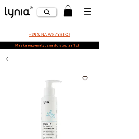
–29%
NA WSZYSTKO
Maska enzymatyczna do stóp za 1 zł