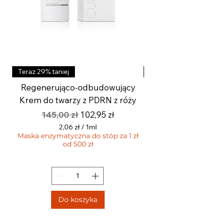
Teraz 29% taniej
Teraz 29% taniej
Regenerująco-odbudowujący
Aktywny krem roz
Krem do twarzy z PDRN z róży
wygładzający z k
Regularna cena
Cena rabatowa
145,00 zł
102,95 zł
2,06 zł
/
1ml
Maska enzymatyczna do stóp za 1 zł
2
od 500 zł
,
Maska enzymatyczna 
0
6
z
ł
Do koszyka
z
a