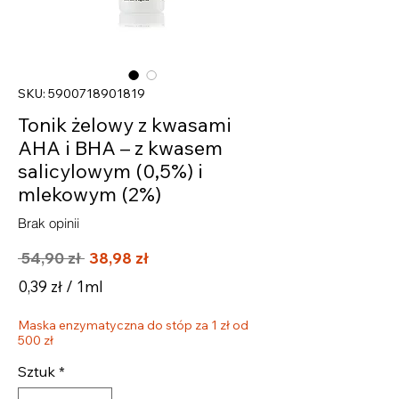
SKU: 5900718901819
Tonik żelowy z kwasami
AHA i BHA – z kwasem
salicylowym (0,5%) i
mlekowym (2%)
Brak opinii
Regularna
Cena
 54,90 zł 
38,98 zł
cena
Rabatowa
0,39 zł
/
1ml
0,39 zł
Maska enzymatyczna do stóp za 1 zł od
za
500 zł
1
Mililitrów
Sztuk
*