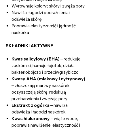
Wyrównuje koloryt skóry i zwęża pory
Nawilża, łagodzi podrażnienia i
odświeża skórę
Poprawia elastyczność i jędrność
naskórka
SKŁADNIKI AKTYWNE
Kwas salicylowy (BHA)
– redukuje
zaskórniki, hamuje łojotok, działa
bakteriobójczo i przeciwgrzybiczo
Kwasy AHA (mlekowy i cytrynowy)
– złuszczają martwy naskórek,
oczyszczają skórę, redukują
przebarwienia i zwężają pory
Ekstrakt z ogórka
– nawilża,
odświeża i łagodzi naskórek
Kwas hialuronowy
– wiąże wodę,
poprawia nawilżenie, elastyczność i