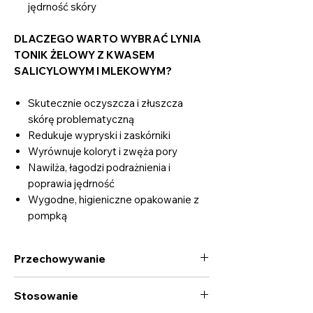
jędrność skóry
DLACZEGO WARTO WYBRAĆ LYNIA
TONIK ŻELOWY Z KWASEM
SALICYLOWYM I MLEKOWYM?
Skutecznie oczyszcza i złuszcza
skórę problematyczną
Redukuje wypryski i zaskórniki
Wyrównuje koloryt i zwęża pory
Nawilża, łagodzi podrażnienia i
poprawia jędrność
Wygodne, higieniczne opakowanie z
pompką
Przechowywanie
W temperaturze do 21°C.
Stosowanie