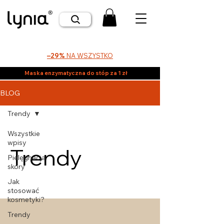
–29%
NA WSZYSTKO
Maska enzymatyczna do stóp za 1 zł
BLOG
Trendy
Wszystkie
wpisy
Trendy
Pielęgnacja
skóry
Jak
stosować
kosmetyki?
Trendy