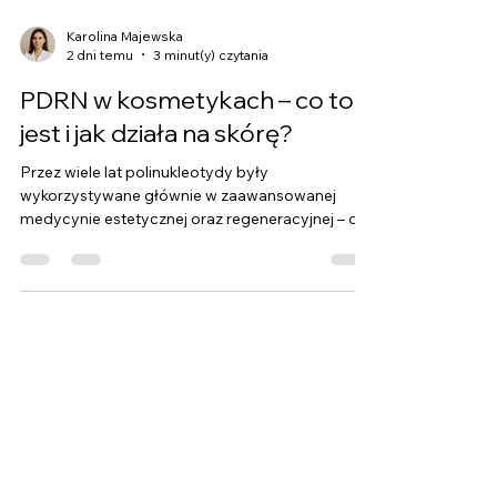
Karolina Majewska
2 dni temu
3 minut(y) czytania
PDRN w kosmetykach – co to
jest i jak działa na skórę?
Przez wiele lat polinukleotydy były
wykorzystywane głównie w zaawansowanej
medycynie estetycznej oraz regeneracyjnej – do
leczenia trudnych ran, owrzodzeń czy w
zabiegach iniekcyjnych (mezoterapii igłowej).
Współczesna nauka pozwoliła jednak na
bezpieczne i skuteczne zamknięcie tych
potężnych cząsteczek w formułach kremów i
serum.