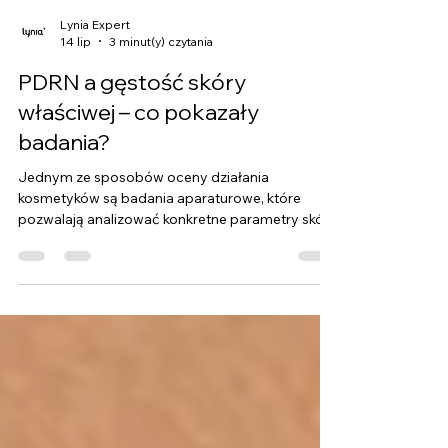
Lynia Expert
14 lip
3 minut(y) czytania
PDRN a gęstość skóry
właściwej – co pokazały
badania?
Jednym ze sposobów oceny działania
kosmetyków są badania aparaturowe, które
pozwalają analizować konkretne parametry skóry
przed rozpoczęciem stosowania produktu oraz
po określonym czasie jego używania.