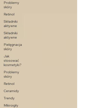
Problemy
skóry
Retinol
Składniki
aktywne
Składniki
aktywne
Pielęgnacja
skóry
Jak
stosować
kosmetyki?
Problemy
skóry
Retinol
Ceramidy
Trendy
Mikroigły