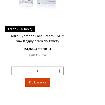
Teraz 29% taniej
Multi Hydration Face Cream – Multi
Nawilżający Krem do Twarzy
Regularna cena
Cena rabatowa
74,90 zł
53,18 zł
1,06 zł
/
1ml
1
,
0
6
z
Do koszyka
ł
z
a
1
M