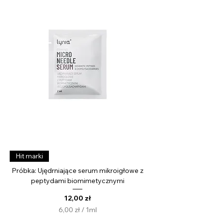
i
l
i
l
i
t
r
Hit marki
Próbka: Ujędrniające serum mikroigłowe z
peptydami biomimetycznymi
Cena
12,00 zł
6,00 zł
/
1ml