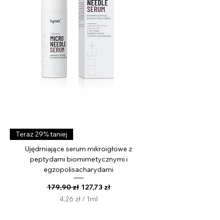
i
l
i
t
r
Teraz 29% taniej
Ujędrniające serum mikroigłowe z
peptydami biomimetycznymi i
egzopolisacharydami
Regularna cena
Cena rabatowa
179,90 zł
127,73 zł
4,26 zł
/
1ml
4
,