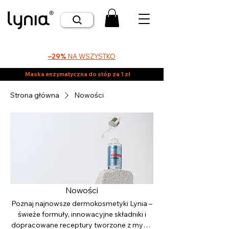
–29%
NA WSZYSTKO
Maska enzymatyczna do stóp za 1 zł
Strona główna
Nowości
Nowości
Poznaj najnowsze dermokosmetyki Lynia –
świeże formuły, innowacyjne składniki i
dopracowane receptury tworzone z myślą