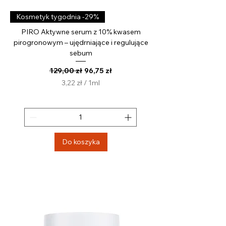
Kosmetyk tygodnia -29%
PIRO Aktywne serum z 10% kwasem
pirogronowym – ujędrniające i regulujące
sebum
Regularna cena
Cena rabatowa
129,00 zł
96,75 zł
3,22 zł
/
1ml
3
,
2
2
z
Do koszyka
ł
z
a
1
M
i
l
i