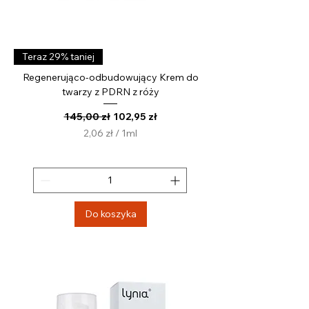
Teraz 29% taniej
Regenerująco-odbudowujący Krem do
twarzy z PDRN z róży
Regularna cena
Cena rabatowa
145,00 zł
102,95 zł
2,06 zł
/
1ml
2
,
0
6
z
Do koszyka
ł
z
a
1
M
i
l