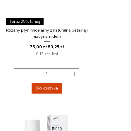
Teraz 29% taniej
Różany płyn micelarny z naturalną betainą i
niacynamidem
Regularna cena
Cena rabatowa
75,00 zł
53,25 zł
0,13 zł
/
1ml
0
,
1
3
z
Do koszyka
ł
z
a
1
M
i
l