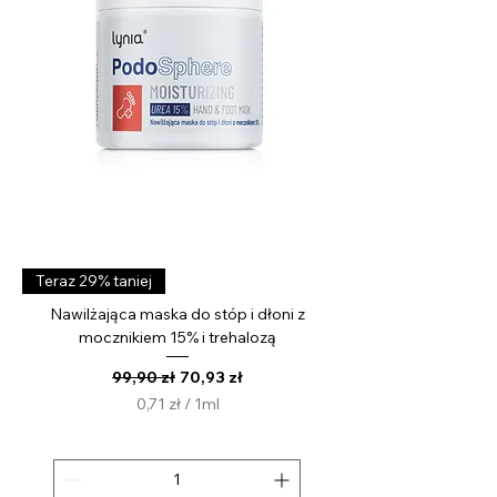
l
i
t
r
Teraz 29% taniej
Nawilżająca maska do stóp i dłoni z
mocznikiem 15% i trehalozą
Regularna cena
Cena rabatowa
99,90 zł
70,93 zł
0,71 zł
/
1ml
0
,
7
1