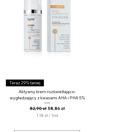
i
l
i
t
r
Teraz 29% taniej
Aktywny krem rozświetlająco-
wygładzający z kwasami AHA i PHA 5%
Regularna cena
Cena rabatowa
82,90 zł
58,86 zł
1,18 zł
/
1ml
1
,