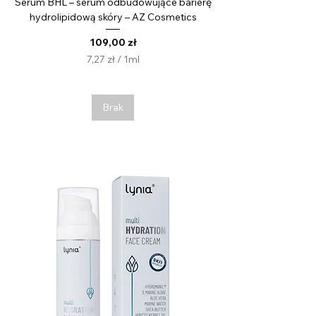
Serum BHL – serum odbudowujące barierę
hydrolipidową skóry – AZ Cosmetics
Cena
109,00 zł
7,27 zł
/
1ml
7
,
2
Brak
7
z
ł
z
a
1
M
i
l
i
l
i
t
r