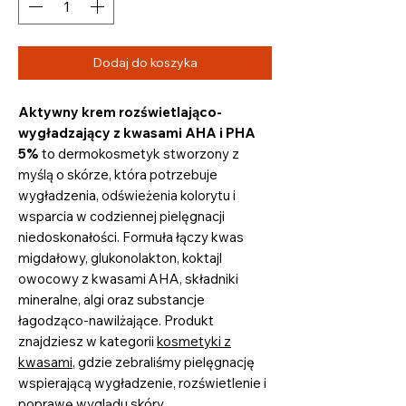
Dodaj do koszyka
Aktywny krem rozświetlająco-
wygładzający z kwasami AHA i PHA
5%
to dermokosmetyk stworzony z
myślą o skórze, która potrzebuje
wygładzenia, odświeżenia kolorytu i
wsparcia w codziennej pielęgnacji
niedoskonałości. Formuła łączy kwas
migdałowy, glukonolakton, koktajl
owocowy z kwasami AHA, składniki
mineralne, algi oraz substancje
łagodząco-nawilżające. Produkt
znajdziesz w kategorii
kosmetyki z
kwasami
, gdzie zebraliśmy pielęgnację
wspierającą wygładzenie, rozświetlenie i
poprawę wyglądu skóry.