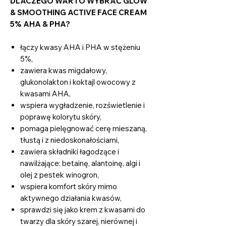
DLACZEGO WARTO WYBRAĆ GLOW
& SMOOTHING ACTIVE FACE CREAM
5% AHA & PHA?
łączy kwasy AHA i PHA w stężeniu
5%,
zawiera kwas migdałowy,
glukonolakton i koktajl owocowy z
kwasami AHA,
wspiera wygładzenie, rozświetlenie i
poprawę kolorytu skóry,
pomaga pielęgnować cerę mieszaną,
tłustą i z niedoskonałościami,
zawiera składniki łagodzące i
nawilżające: betainę, alantoinę, algi i
olej z pestek winogron,
wspiera komfort skóry mimo
aktywnego działania kwasów,
sprawdzi się jako krem z kwasami do
twarzy dla skóry szarej, nierównej i