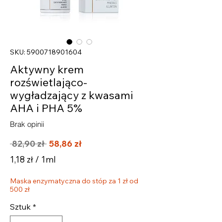
SKU: 5900718901604
Aktywny krem
rozświetlająco-
wygładzający z kwasami
AHA i PHA 5%
Brak opinii
Regularna
Cena
 82,90 zł 
58,86 zł
cena
Rabatowa
1,18 zł
/
1ml
1,18 zł
Maska enzymatyczna do stóp za 1 zł od
za
500 zł
1
Mililitrów
Sztuk
*