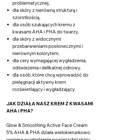
problematycznej,
dla skóry z nierówną strukturą i
szorstkością,
dla osób szukających kremu z
kwasami AHA i PHA do twarzy,
dla skóry z widocznymi
przebarwieniami posłonecznymi i
nierównym kolorytem,
dla cery wymagającej wygładzenia,
odświeżenia i delikatnej odnowy,
dla osób, które chcą wprowadzić do
pielęgnacji aktywny krem
rozświetlający i wygładzający.
JAK DZIAŁA NASZ KREM Z KWASAMI
AHA i PHA?
Glow & Smoothing Active Face Cream
5% AHA & PHA działa wielokierunkowo:
wspiera wygładzenie powierzchni skóry,