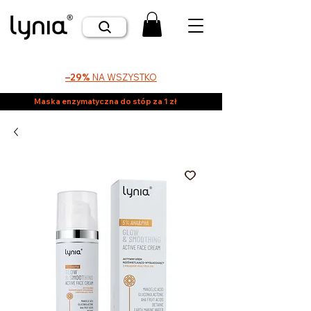
–29%
NA WSZYSTKO
Maska enzymatyczna do stóp za 1 zł