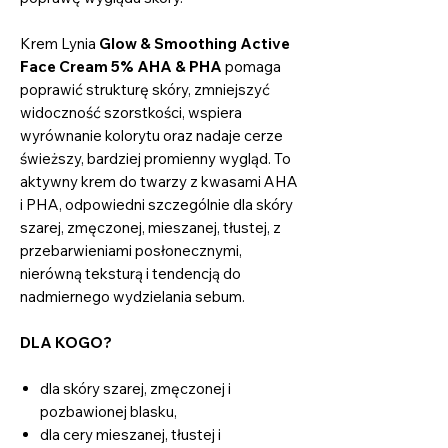
Krem Lynia
Glow & Smoothing Active
Face Cream 5% AHA & PHA
pomaga
poprawić strukturę skóry, zmniejszyć
widoczność szorstkości, wspiera
wyrównanie kolorytu oraz nadaje cerze
świeższy, bardziej promienny wygląd. To
aktywny krem do twarzy z kwasami AHA
i PHA, odpowiedni szczególnie dla skóry
szarej, zmęczonej, mieszanej, tłustej, z
przebarwieniami posłonecznymi,
nierówną teksturą i tendencją do
nadmiernego wydzielania sebum.
DLA KOGO?
dla skóry szarej, zmęczonej i
pozbawionej blasku,
dla cery mieszanej, tłustej i