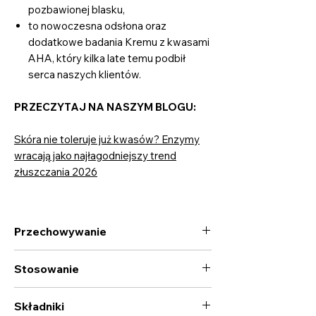
pozbawionej blasku,
to nowoczesna odsłona oraz
dodatkowe badania Kremu z kwasami
AHA, który kilka late temu podbił
serca naszych klientów.
PRZECZYTAJ NA NASZYM BLOGU:
Skóra nie toleruje już kwasów? Enzymy
wracają jako najłagodniejszy trend
złuszczania 2026
Przechowywanie
W temperaturze do 21°C.
Stosowanie
Stosować wieczorem na oczyszczoną i
Składniki
osuszoną skórę twarzy, omijając okolice