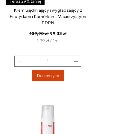
Teraz 29% taniej
Krem ujędrniający i wygładzający z
Peptydami i Komórkami Macierzystymi
PDRN
Regularna cena
Cena rabatowa
139,90 zł
99,33 zł
1,99 zł
/
1ml
1
,
9
9
z
Do koszyka
ł
z
a
1
M
i
l
i
l
i