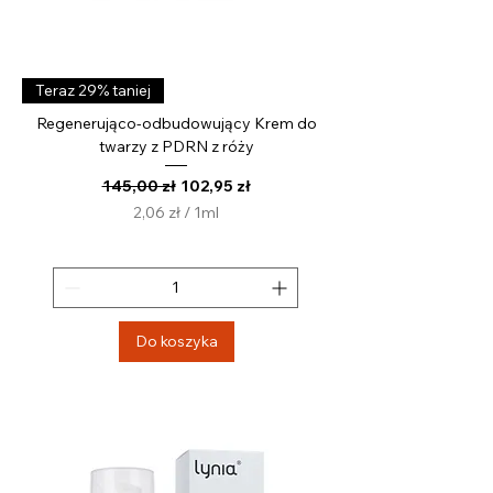
Teraz 29% taniej
Regenerująco-odbudowujący Krem do
twarzy z PDRN z róży
Regularna cena
Cena rabatowa
145,00 zł
102,95 zł
2,06 zł
/
1ml
2
,
0
6
z
Do koszyka
ł
z
a
1
M
i
l