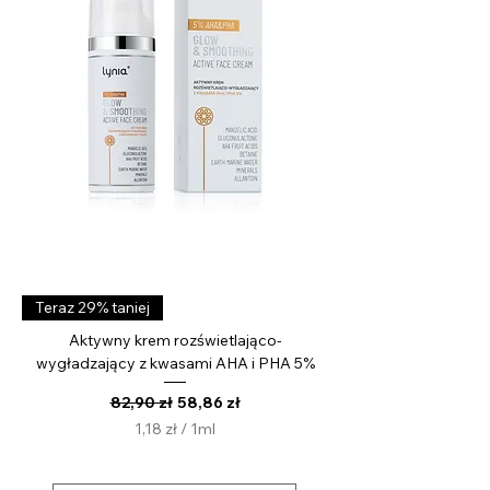
i
l
i
t
r
Teraz 29% taniej
Aktywny krem rozświetlająco-
wygładzający z kwasami AHA i PHA 5%
Regularna cena
Cena rabatowa
82,90 zł
58,86 zł
1,18 zł
/
1ml
1
,