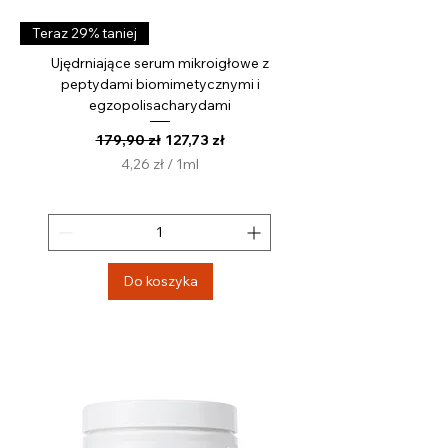
Teraz 29% taniej
Ujędrniające serum mikroigłowe z
peptydami biomimetycznymi i
egzopolisacharydami
Regularna cena
Cena rabatowa
179,90 zł
127,73 zł
4,26 zł
/
1ml
4
,
2
6
z
Do koszyka
ł
z
a
1
M
i
l
i