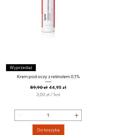
t
r
Wyprzedaż
Krem pod oczy z retinolem 0,1%
Regularna cena
Cena rabatowa
89,90 zł
44,95 zł
3,00 zł
/
1ml
3
,
0
0
z
Do koszyka
ł