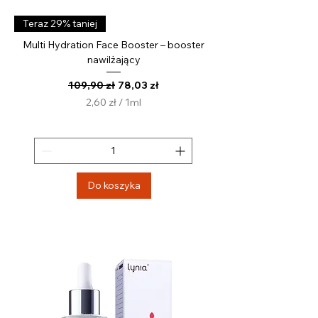
Teraz 29% taniej
Multi Hydration Face Booster – booster
nawilżający
Regularna cena
Cena rabatowa
109,90 zł
78,03 zł
2,60 zł
/
1ml
2
,
6
0
z
Do koszyka
ł
z
a
1
M
i
l
i
l