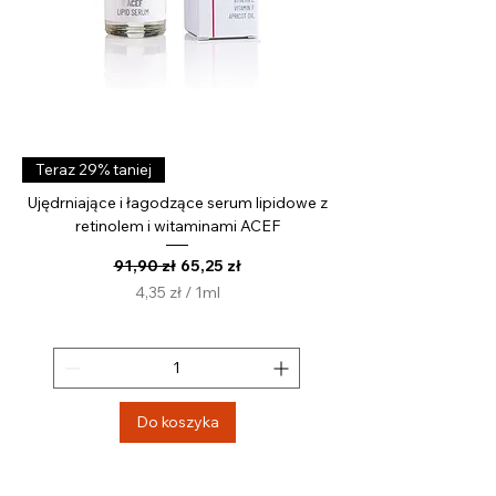
Teraz 29% taniej
Ujędrniające i łagodzące serum lipidowe z
retinolem i witaminami ACEF
Regularna cena
Cena rabatowa
91,90 zł
65,25 zł
4,35 zł
/
1ml
4
,
3
5
z
Do koszyka
ł
z
a