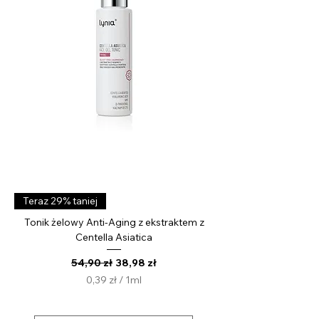
i
l
i
t
r
Teraz 29% taniej
Tonik żelowy Anti-Aging z ekstraktem z
Centella Asiatica
Regularna cena
Cena rabatowa
54,90 zł
38,98 zł
0,39 zł
/
1ml
0
,