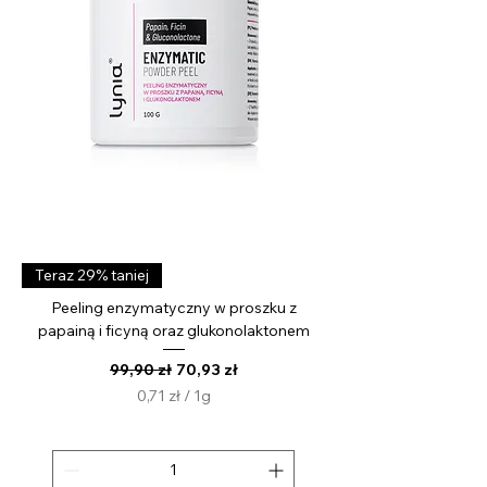
l
i
t
r
Teraz 29% taniej
Peeling enzymatyczny w proszku z
papainą i ficyną oraz glukonolaktonem
Regularna cena
Cena rabatowa
99,90 zł
70,93 zł
0,71 zł
/
1g
0
,
7
1