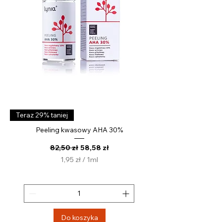
i
t
r
Teraz 29% taniej
Peeling kwasowy AHA 30%
Regularna cena
Cena rabatowa
82,50 zł
58,58 zł
1,95 zł
/
1ml
1
,
9
5
z
Do koszyka