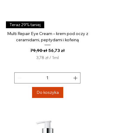
Teraz 29% taniej
Multi Repair Eye Cream – krem pod oczy z
ceramidami, peptydami i kofeiną
Regularna cena
Cena rabatowa
79,90 zł
56,73 zł
3,78 zł
/
1ml
3
,
7
8
z
Do koszyka
ł
z
a
1
M
i
l