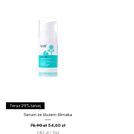
1
M
i
l
i
l
i
t
r
Teraz 29% taniej
Serum ze śluzem ślimaka
Regularna cena
Cena rabatowa
76,90 zł
54,60 zł
1,82 zł
/
1ml