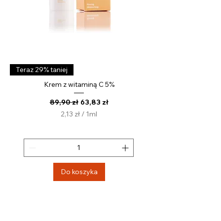
Teraz 29% taniej
Krem z witaminą C 5%
Regularna cena
Cena rabatowa
89,90 zł
63,83 zł
2,13 zł
/
1ml
2
,
1
3
z
Do koszyka
ł
z
a
1
M