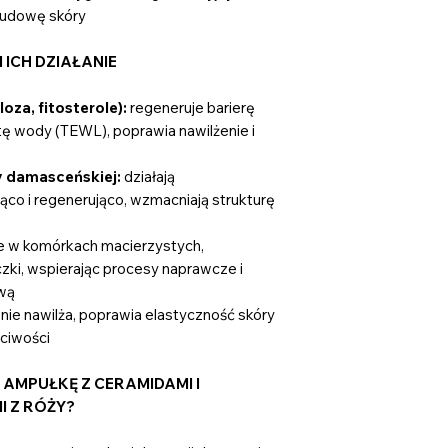
budowę skóry
 ICH DZIAŁANIE
oza, fitosterole):
regeneruje barierę
tę wody (TEWL), poprawia nawilżenie i
y damasceńskiej:
działają
ąco i regenerująco, wzmacniają strukturę
e w komórkach macierzystych,
zki, wspierając procesy naprawcze i
wą
ie nawilża, poprawia elastyczność skóry
ciwości
MPUŁKĘ Z CERAMIDAMI I
 Z RÓŻY?