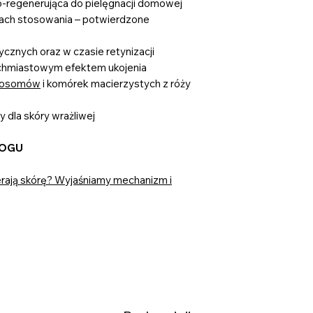
o-regenerująca do pielęgnacji domowej
iach stosowania – potwierdzone
cznych oraz w czasie retynizacji
ychmiastowym efektem ukojenia
gzosomów
i komórek macierzystych z róży
 dla skóry wrażliwej
LOGU
ierają skórę? Wyjaśniamy mechanizm i