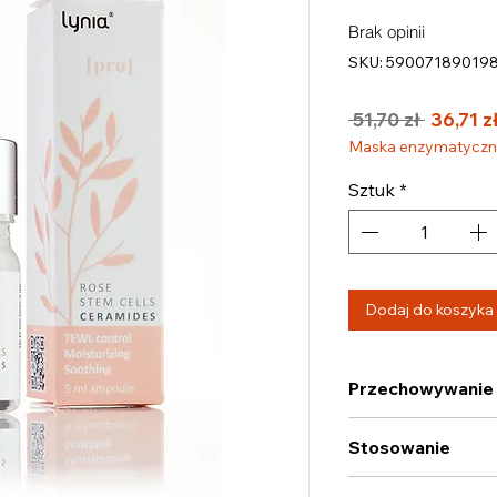
Brak opinii
SKU: 59007189019
Regu
 51,70 zł 
36,71 z
cena
Maska enzymatyczna 
Sztuk
*
Dodaj do koszyka
Przechowywanie
W temperaturze do 
Stosowanie
Maksymalnie 2x dzie