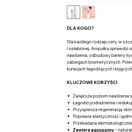
DLA KOGO?
Dla każdego rodzaju cery, w szcz
i osłabionej. Ampułka sprawdzi 
nawilżenia, odbudowy bariery hyd
zabiegach kosmetycznych. Polec
kuracjach łagodzących i kojących
KLUCZOWE KORZYŚCI
Zwiększa poziom nawilżenia s
Łagodzi podrażnienia i reduku
Przyspiesza regenerację skó
Poprawia elastyczność i jędrn
Przebadana dermatologiczni
Zawiera
egzosomy
– natura