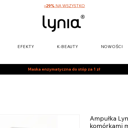
–29%
NA WSZYSTKO
EFEKTY
K-BEAUTY
NOWOŚCI
Maska enzymatyczna do stóp za 1 zł
Ampułka Lyni
komórkami m