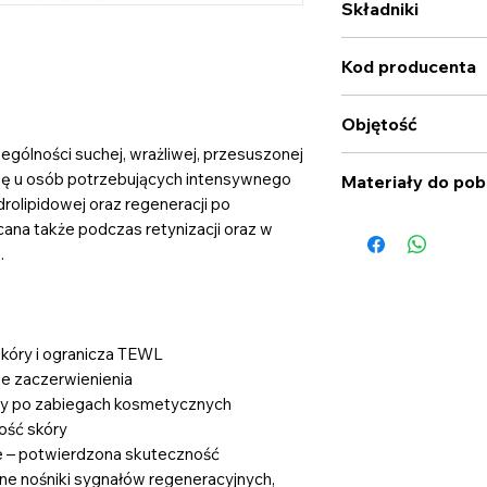
Składniki
kosmetyku na skórę tw
Nie stosować na pod
Aqua, Propanediol,
oczami.
Kod producenta
Leaf Cell Extract, S
Glycerin, Gluconola
KG-00125005
Xanthan Gum, Phytos
Objętość
Octyldodecanol, Ca
ególności suchej, wrażliwej, przesuszonej
Benzoate, Sodium H
5ml
się u osób potrzebujących intensywnego
Materiały do pob
rolipidowej oraz regeneracji po
Prezentacja
ana także podczas retynizacji oraz w
.
kóry i ogranicza TEWL
je zaczerwienienia
ry po zabiegach kosmetycznych
ość skóry
e – potwierdzona skuteczność
lne nośniki sygnałów regeneracyjnych,