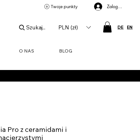
Zaloguj się
Twoje punkty
Szukaj...
PLN (zł)
DE
EN
O NAS
BLOG
a Pro z ceramidami i
acierzystymi