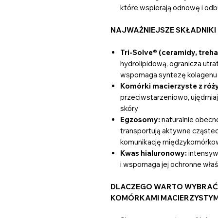
które wspierają odnowę i od
NAJWAŻNIEJSZE SKŁADNIKI I
Tri-Solve® (ceramidy, trehal
hydrolipidową, ogranicza utra
wspomaga syntezę kolagenu
Komórki macierzyste z róż
przeciwstarzeniowo, ujędrniaj
skóry
Egzosomy:
naturalnie obecn
transportują aktywne cząstec
komunikację międzykomórko
Kwas hialuronowy:
intensywn
i wspomaga jej ochronne właś
DLACZEGO WARTO WYBRAĆ A
KOMÓRKAMI MACIERZYSTYMI