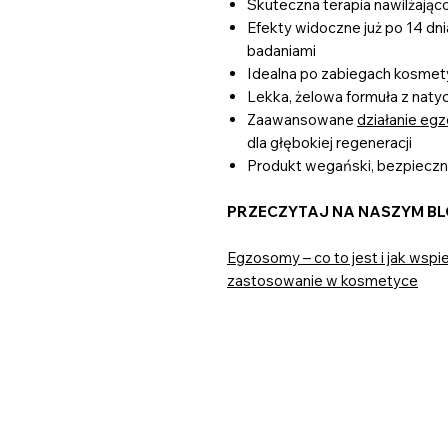
Skuteczna terapia nawilżając
Efekty widoczne już po 14 dn
badaniami
Idealna po zabiegach kosmety
Lekka, żelowa formuła z nat
Zaawansowane
działanie e
dla głębokiej regeneracji
Produkt wegański, bezpieczny
PRZECZYTAJ NA NASZYM B
Egzosomy – co to jest i jak wsp
zastosowanie w kosmetyce