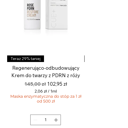
Teraz 29% taniej
Teraz 29% taniej
Regenerująco-odbudowujący
Aktywny krem roz
Krem do twarzy z PDRN z róży
wygładzający z k
Regularna cena
Cena rabatowa
145,00 zł
102,95 zł
2,06 zł
/
1ml
Maska enzymatyczna do stóp za 1 zł
2
od 500 zł
,
Maska enzymatyczna 
0
6
z