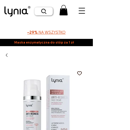
–29%
NA WSZYSTKO
Maska enzymatyczna do stóp za 1 zł