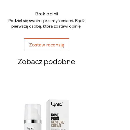
Potassium Sorbate, Sodium Benzoate,
Sodium Phytate, Sodium Hydroxide,
Brak opinii
Parfum, Hexamethylindanopyran,
Podziel się swoimi przemyśleniami. Bądź
Tetramethyl
pierwszą osobą, która zostawi opinię.
Acetyloctahydronaphthalenes, Limonene,
Turpentine.
Zostaw recenzję
Zobacz podobne