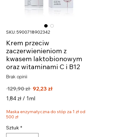
SKU: 5900718902342
Krem przeciw
zaczerwienieniom z
kwasem laktobionowym
oraz witaminami C i B12
Brak opinii
Regularna
Cena
 129,90 zł 
92,23 zł
cena
Rabatowa
1,84 zł
/
1ml
1,84 zł
Maska enzymatyczna do stóp za 1 zł od
za
500 zł
1
Mililitrów
Sztuk
*