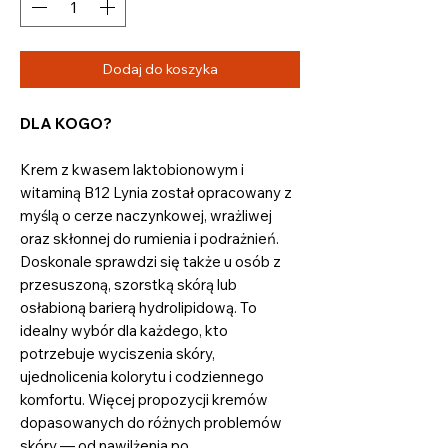
Dodaj do koszyka
DLA KOGO?
Krem z kwasem laktobionowym i
witaminą B12 Lynia został opracowany z
myślą o cerze naczynkowej, wrażliwej
oraz skłonnej do rumienia i podrażnień.
Doskonale sprawdzi się także u osób z
przesuszoną, szorstką skórą lub
osłabioną barierą hydrolipidową. To
idealny wybór dla każdego, kto
potrzebuje wyciszenia skóry,
ujednolicenia kolorytu i codziennego
komfortu. Więcej propozycji kremów
dopasowanych do różnych problemów
skóry — od nawilżenia po