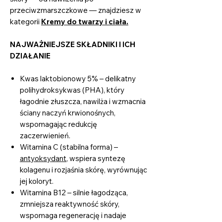
przeciwzmarszczkowe — znajdziesz w
kategorii
Kremy do twarzy i ciała.
NAJWAŻNIEJSZE SKŁADNIKI I ICH
DZIAŁANIE
Kwas laktobionowy 5% – delikatny
polihydroksykwas (PHA), który
łagodnie złuszcza, nawilża i wzmacnia
ściany naczyń krwionośnych,
wspomagając redukcję
zaczerwienień.
Witamina C (stabilna forma) –
antyoksydant
, wspiera syntezę
kolagenu i rozjaśnia skórę, wyrównując
jej koloryt.
Witamina B12 – silnie łagodząca,
zmniejsza reaktywność skóry,
wspomaga regenerację i nadaje