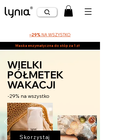
–29%
NA WSZYSTKO
Maska enzymatyczna do stóp za 1 zł
WIELKI
PÓŁMETEK
WAKACJI
-29% na wszystko
Skorzystaj