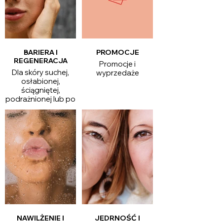
BARIERA I
PROMOCJE
REGENERACJA
Promocje i
Dla skóry suchej,
wyprzedaże
osłabionej,
ściągniętej,
podrażnionej lub po
kuracjach kwasami i
retinoidami.
Wybierz
dermokosmetyki
wspierające
regenerację skóry,
odbudowę bariery
hydrolipidowej,
zmniejszenie
uczucia
dyskomfortu i
ochronę przed
przesuszeniem.
NAWILŻENIE I
JĘDRNOŚĆ I