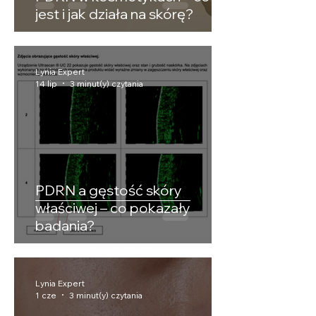
jest i jak działa na skórę?
Lynia Expert
14 lip
3 minut(y) czytania
PDRN a gęstość skóry
właściwej – co pokazały
badania?
Lynia Expert
1 cze
3 minut(y) czytania