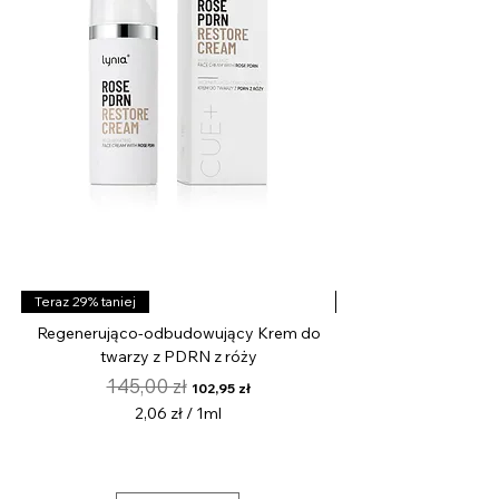
Teraz 29% taniej
Teraz 29% taniej
Regenerująco-odbudowujący Krem do
twarzy z PDRN z róży
wygładzający z kwa
Regularna cena
Cena rabatowa
145,00 zł
102,95 zł
2,06 zł
/
1ml
2
,
0
6