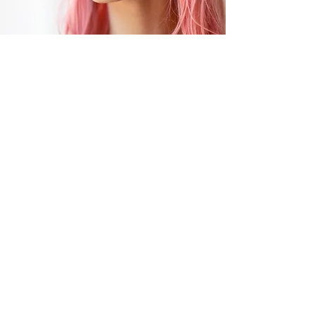
Poznaj siłę kwasów
kosmetycznych
Specjalnością marki Lynia są m.in.
kwasy
kosmetyczne,
znane ze swoich
wszechstronnych właściwości
pielęgnacyjnych – produkty te są idealne
dla kobiet poszukujących profesjonalnych
rozwiązań do użytku domowego.
Regularne stosowanie preparatów z
kwasami pomaga wygładzić skórę,
poprawić jej koloryt oraz zredukować
niedoskonałości. Właściwości te sprawiają,
że kosmetyki Lynia stają się nieodzownym
elementem codziennej rutyny
pielęgnacyjnej.