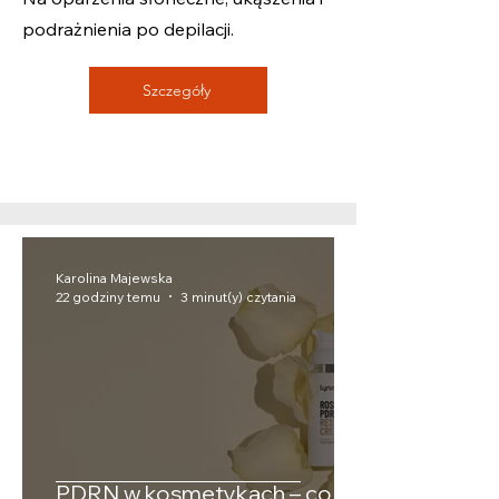
podrażnienia po depilacji.
Szczegóły
Karolina Majewska
22 godziny temu
3 minut(y) czytania
PDRN w kosmetykach – co to