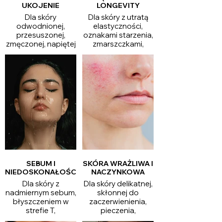
UKOJENIE
LONGEVITY
Dla skóry
Dla skóry z utratą
odwodnionej,
elastyczności,
przesuszonej,
oznakami starzenia,
zmęczonej, napiętej
zmarszczkami,
lub pozbawionej
spadkiem napięcia i
komfortu. Sięgnij po
zmęczonym
kremy, sera i toniki
wyglądem. Odkryj
nawilżające, które
kosmetyki anti-
wspierają
aging, sera z
utrzymanie wilgoci
peptydami, kremy
w naskórku,
ujędrniające i
łagodzą uczucie
formuły wspierające
ściągnięcia i
skin longevity, czyli
pomagają
długofalową
przywrócić skórze
pielęgnację
miękkość oraz
jędrności, gładkości
świeży wygląd.
i dobrej kondycji
SEBUM I
SKÓRA WRAŻLIWA I
skóry.
NIEDOSKONAŁOŚCI
NACZYNKOWA
Dla skóry z
Dla skóry delikatnej,
nadmiernym sebum,
skłonnej do
błyszczeniem w
zaczerwienienia,
strefie T,
pieczenia,
rozszerzonymi
ściągnięcia i